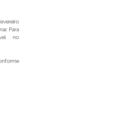
fevereiro
ar. Para
ível no
conforme