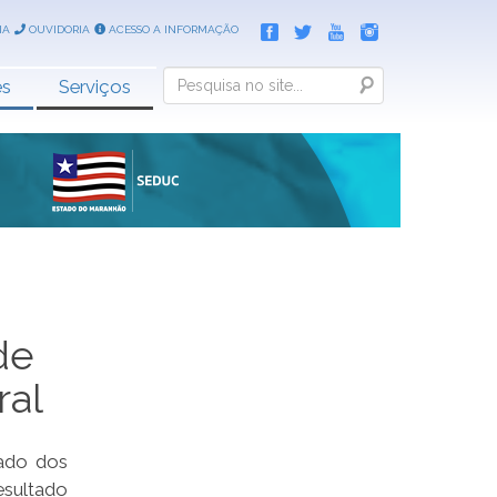
IA
OUVIDORIA
ACESSO A INFORMAÇÃO
Search
es
Serviços
de
ral
cado dos
esultado