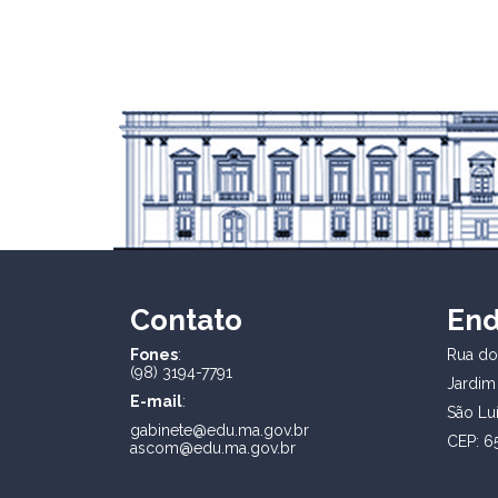
Contato
En
Fones
:
Rua dos
(98) 3194-7791
Jardim
E-mail
:
São Lu
gabinete@edu.ma.gov.br
CEP: 6
ascom@edu.ma.gov.br