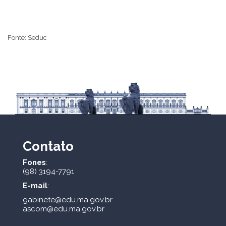
Fonte: Seduc
Contato
Fones
:
(98) 3194-7791
E-mail
:
gabinete@edu.ma.gov.br
ascom@edu.ma.gov.br