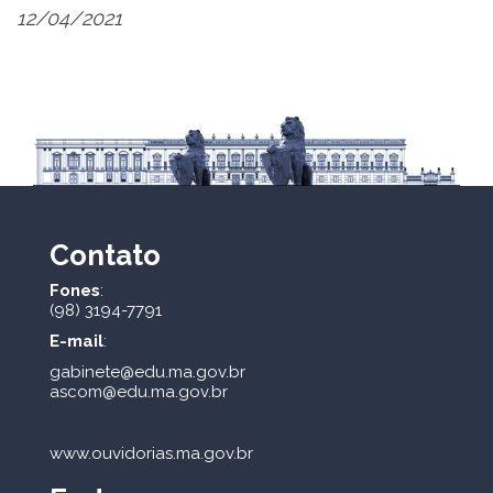
12/04/2021
Contato
Fones
:
(98) 3194-7791
E-mail
:
gabinete@edu.ma.gov.br
ascom@edu.ma.gov.br
www.ouvidorias.ma.gov.br