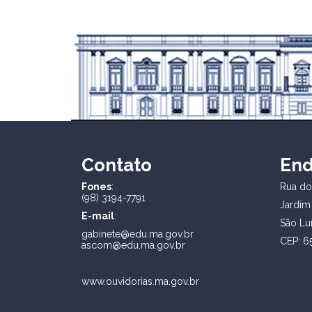
Contato
En
Fones
:
Rua dos
(98) 3194-7791
Jardim
E-mail
:
São Lu
gabinete@edu.ma.gov.br
CEP: 6
ascom@edu.ma.gov.br
www.ouvidorias.ma.gov.br