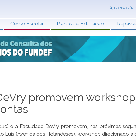
TRANSPARÊNC
Censo Escolar
Planos de Educação
Repass
 DeVry promovem workshop
contas
duc) e a Faculdade DeVry promovem, nas próximas segun
São Luís (Avenida dos Holandeses), workshop direcionado a 