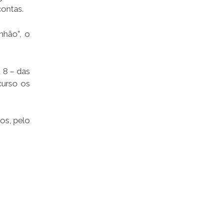
contas.
nhão”, o
a 8 – das
curso os
os, pelo