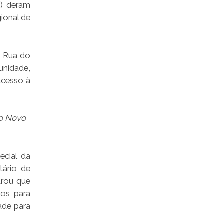
) deram
gional de
a Rua do
unidade,
acesso à
do Novo
ecial da
tário de
arou que
tos para
ade para