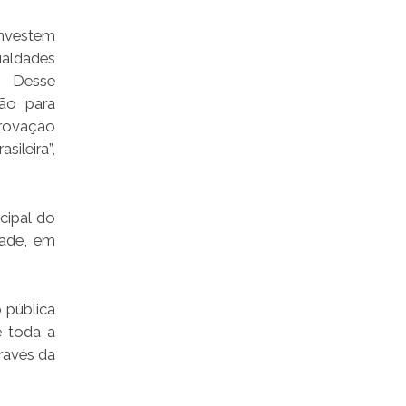
investem
aldades
. Desse
ão para
provação
ileira”,
cipal do
dade, em
 pública
e toda a
ravés da