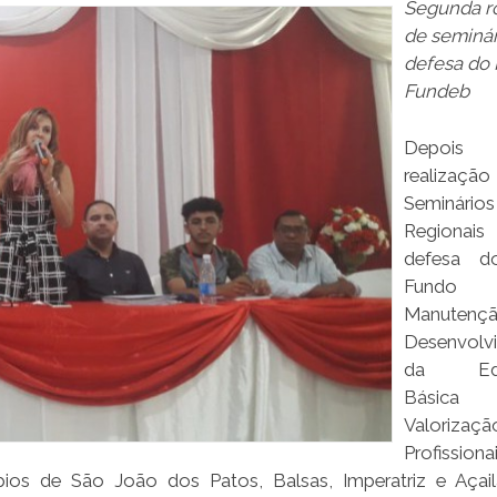
Segunda r
de seminá
defesa do
Fundeb
Depoi
realiza
Seminários
Region
defesa d
Fund
Manute
Desenvolv
da Edu
Básica
Valoriza
Profissio
ios de São João dos Patos, Balsas, Imperatriz e Açail