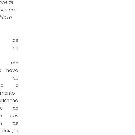
odada
rios em
 Novo
s da
ção de
ais em
o novo
o de
nção e
imento
cação
 e de
ção dos
nais da
ândia, a