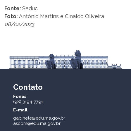
Fonte:
Seduc
Foto:
Antônio Martins e Cinaldo Oliveira
08/02/2023
Contato
Fones
:
(98) 3194-7791
E-mail
:
gabinete@edu.ma.gov.br
ascom@edu.ma.gov.br