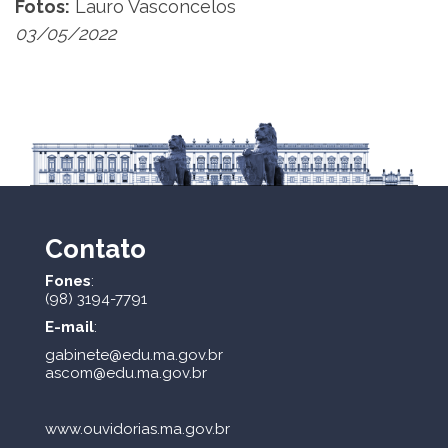
Fotos:
Lauro Vasconcelos
03/05/2022
Contato
Fones
:
(98) 3194-7791
E-mail
:
gabinete@edu.ma.gov.br
ascom@edu.ma.gov.br
www.ouvidorias.ma.gov.br