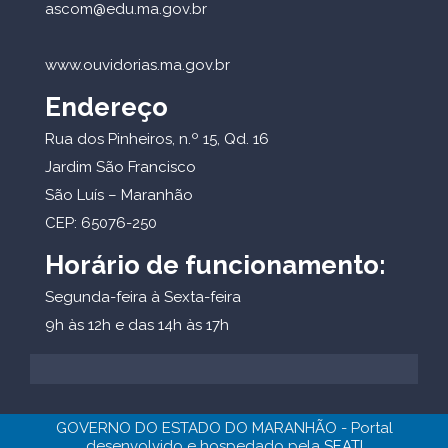
ascom@edu.ma.gov.br
www.ouvidorias.ma.gov.br
Endereço
Rua dos Pinheiros, n.º 15, Qd. 16
Jardim São Francisco
São Luís – Maranhão
CEP: 65076-250
Horário de funcionamento:
Segunda-feira à Sexta-feira
9h às 12h e das 14h às 17h
GOVERNO DO ESTADO DO MARANHÃO - Portal
desenvolvido e hospedado pela
SEATI