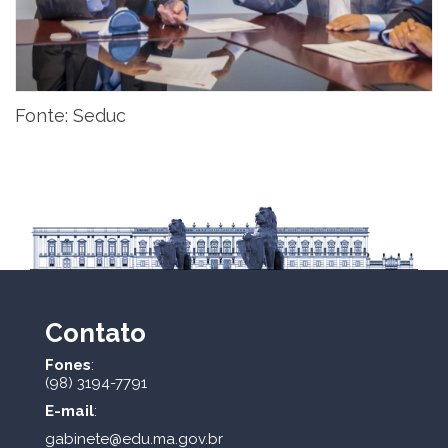
Fonte: Seduc
Contato
Fones
:
(98) 3194-7791
E-mail
:
gabinete@edu.ma.gov.br