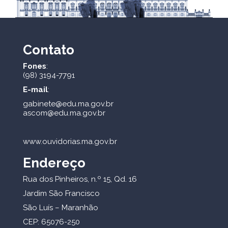
Contato
Fones
:
(98) 3194-7791
E-mail
:
gabinete@edu.ma.gov.br
ascom@edu.ma.gov.br
www.ouvidorias.ma.gov.br
Endereço
Rua dos Pinheiros, n.º 15, Qd. 16
Jardim São Francisco
São Luís – Maranhão
CEP: 65076-250