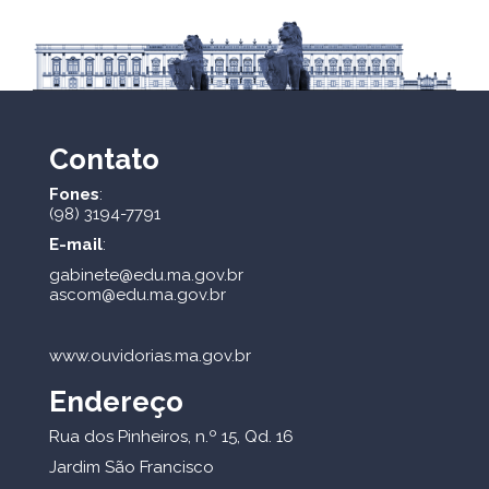
Contato
Fones
:
(98) 3194-7791
E-mail
:
gabinete@edu.ma.gov.br
ascom@edu.ma.gov.br
www.ouvidorias.ma.gov.br
Endereço
Rua dos Pinheiros, n.º 15, Qd. 16
Jardim São Francisco