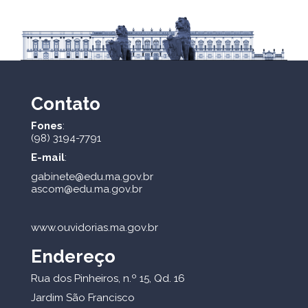
Contato
Fones
:
(98) 3194-7791
E-mail
:
gabinete@edu.ma.gov.br
ascom@edu.ma.gov.br
www.ouvidorias.ma.gov.br
Endereço
Rua dos Pinheiros, n.º 15, Qd. 16
Jardim São Francisco