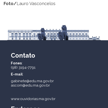
Foto/
Lauro Vasconcelos
Contato
Fones
:
(98) 3194-7791
E-mail
:
gabinete@edu.ma.gov.br
ascom@edu.ma.gov.br
www.ouvidorias.ma.gov.br