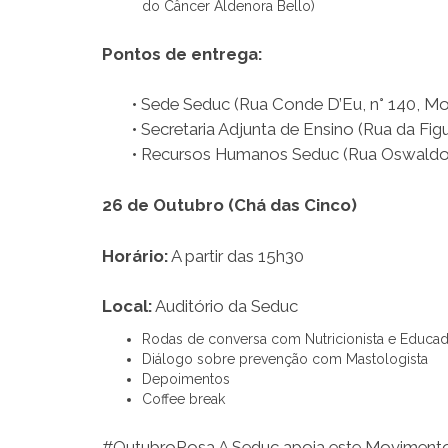
do Câncer Aldenora Bello)
Pontos de entrega:
• Sede Seduc (Rua Conde D’Eu, n° 140, M
• Secretaria Adjunta de Ensino (Rua da Fig
• Recursos Humanos Seduc (Rua Oswaldo 
26 de Outubro (Chá das Cinco)
Horário:
A partir das 15h30
Local:
Auditório da Seduc
Rodas de conversa com Nutricionista e Educad
Diálogo sobre prevenção com Mastologista
Depoimentos
Coffee break
#OutubroRosa A Seduc apoia este Moviment