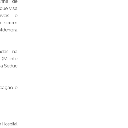
anha de
que visa
íveis e
ra serem
ldenora
adas na
(Monte
da Seduc
ucação e
o Hospital