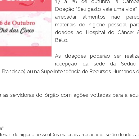
17 a 26 de outubro, a Camp
Doação “Seu gesto vale uma vida”, 
arrecadar alimentos não perec
materiais de higiene pessoal pa
doados ao Hospital do Câncer A
Bello.
As doações poderão ser realiz
recepção da sede da Seduc 
ão Francisco) ou na Superintendência de Recursos Humanos 
irá as servidoras do órgão com ações voltadas para a ed
a”
eriais de higiene pessoal (os materiais arrecadados serão doados a