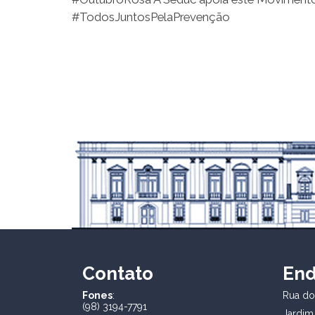
#TodosJuntosPelaPrevenção
Contato
En
Fones
:
Rua dos
(98) 3194-7791
Jardim