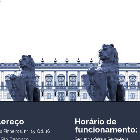
dereço
Horário de
funcionamento:
 Pinheiros, n.º 15, Qd. 16
 São Francisco
Segunda-feira à Sexta-feira