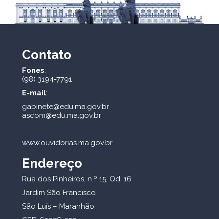
Contato
Fones
:
(98) 3194-7791
E-mail
:
gabinete@edu.ma.gov.br
ascom@edu.ma.gov.br
www.ouvidorias.ma.gov.br
Endereço
Rua dos Pinheiros, n.º 15, Qd. 16
Jardim São Francisco
São Luís – Maranhão