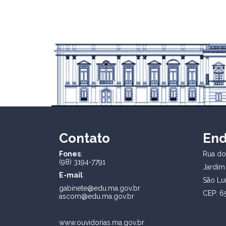
Contato
En
Fones
:
Rua dos
(98) 3194-7791
Jardim
E-mail
:
São Lu
gabinete@edu.ma.gov.br
CEP: 6
ascom@edu.ma.gov.br
www.ouvidorias.ma.gov.br