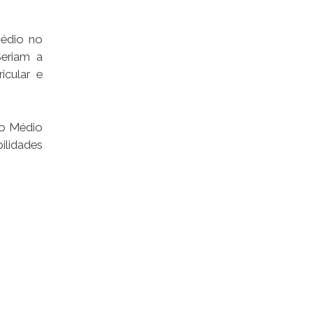
Médio no
Seriam a
icular e
no Médio
ilidades