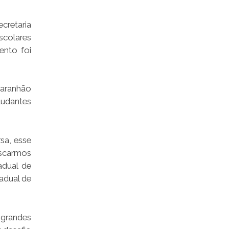
cretaria
scolares
ento foi
Maranhão
tudantes
sa, esse
uscarmos
adual de
adual de
 grandes