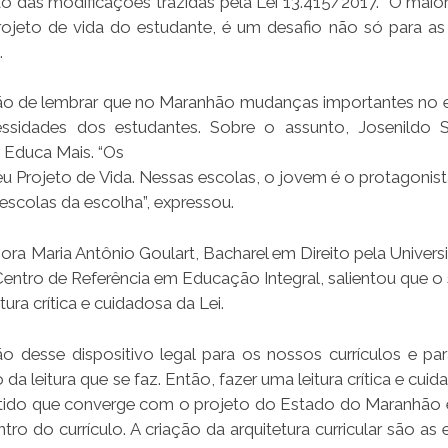
 das modificações trazidas pela Lei 13.415/2017. “O maior
rojeto de vida do estudante, é um desafio não só para as
.
tão de lembrar que no Maranhão mudanças importantes no e
ssidades dos estudantes. Sobre o assunto, Josenildo 
 Educa Mais. “Os
u Projeto de Vida. Nessas escolas, o jovem é o protagonist
scolas da escolha”, expressou.
ora Maria Antônio Goulart, Bacharel em Direito pela Univers
Centro de Referência em Educação Integral, salientou que o
ra crítica e cuidadosa da Lei.
o desse dispositivo legal para os nossos currículos e pa
a leitura que se faz. Então, fazer uma leitura crítica e cui
entido que converge com o projeto do Estado do Maranhão 
tro do currículo. A criação da arquitetura curricular são as