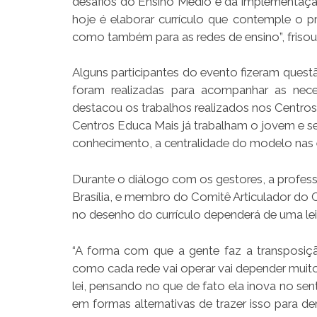
desafios do Ensino Médio e da implementação
hoje é elaborar currículo que contemple o p
como também para as redes de ensino”, frisou
Alguns participantes do evento fizeram ques
foram realizadas para acompanhar as nece
destacou os trabalhos realizados nos Centros
Centros Educa Mais já trabalham o jovem e se
conhecimento, a centralidade do modelo nas e
Durante o diálogo com os gestores, a profess
Brasília, e membro do Comitê Articulador do 
no desenho do currículo dependerá de uma leitu
“A forma com que a gente faz a transposiçã
como cada rede vai operar vai depender muito d
lei, pensando no que de fato ela inova no s
em formas alternativas de trazer isso para den