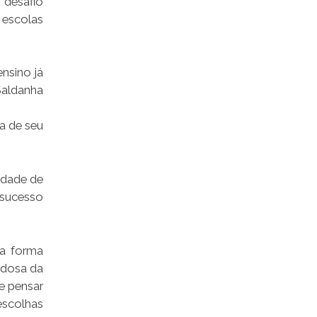
 desafio
 escolas
nsino já
Saldanha
a de seu
idade de
 sucesso
ra forma
dadosa da
e pensar
 escolhas