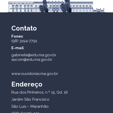
Contato
Fones
:
(98) 3194-7791
E-mail
:
gabinete@edu.ma.gov.br
ascom@edu.ma.gov.br
www.ouvidorias.ma.gov.br
Endereço
Rua dos Pinheiros, n.º 15, Qd. 16
Jardim São Francisco
São Luís – Maranhão