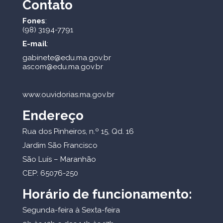
Contato
Fones
:
(98) 3194-7791
E-mail
:
gabinete@edu.ma.gov.br
ascom@edu.ma.gov.br
www.ouvidorias.ma.gov.br
Endereço
Rua dos Pinheiros, n.º 15, Qd. 16
Jardim São Francisco
São Luís – Maranhão
CEP: 65076-250
Horário de funcionamento:
Segunda-feira à Sexta-feira