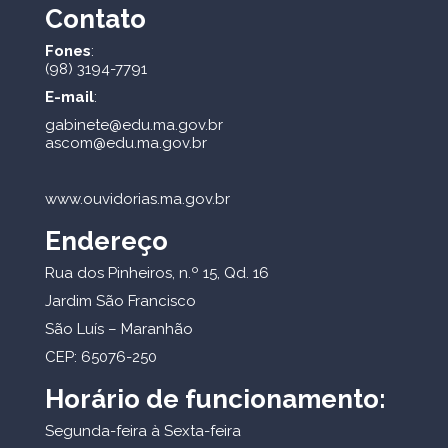
Contato
Fones
:
(98) 3194-7791
E-mail
:
gabinete@edu.ma.gov.br
ascom@edu.ma.gov.br
www.ouvidorias.ma.gov.br
Endereço
Rua dos Pinheiros, n.º 15, Qd. 16
Jardim São Francisco
São Luís – Maranhão
CEP: 65076-250
Horário de funcionamento:
Segunda-feira à Sexta-feira