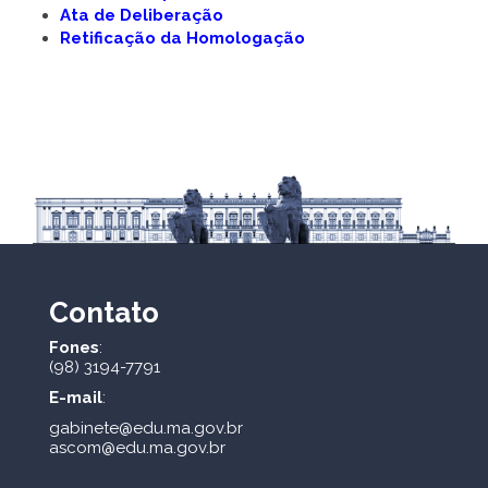
Ata de Deliberação
Retificação da Homologação
Contato
Fones
:
(98) 3194-7791
E-mail
:
gabinete@edu.ma.gov.br
ascom@edu.ma.gov.br