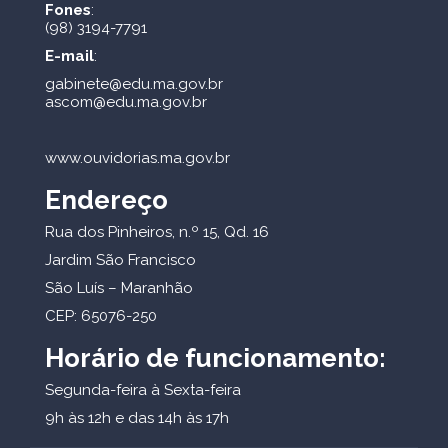
Fones
:
(98) 3194-7791
E-mail
:
gabinete@edu.ma.gov.br
ascom@edu.ma.gov.br
www.ouvidorias.ma.gov.br
Endereço
Rua dos Pinheiros, n.º 15, Qd. 16
Jardim São Francisco
São Luís – Maranhão
CEP: 65076-250
Horário de funcionamento:
Segunda-feira à Sexta-feira
9h às 12h e das 14h às 17h