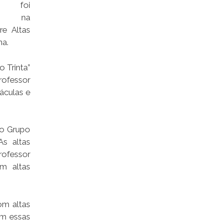
s, foi
do, na
re Altas
na.
 Trinta”
rofessor
áculas e
do Grupo
s altas
rofessor
m altas
om altas
om essas