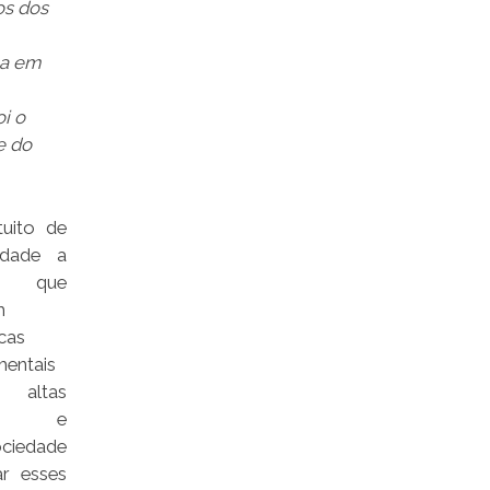
os dos
ta em
oi o
e do
uito de
lidade a
es que
m
icas
entais
ltas
ades e
ociedade
ar esses