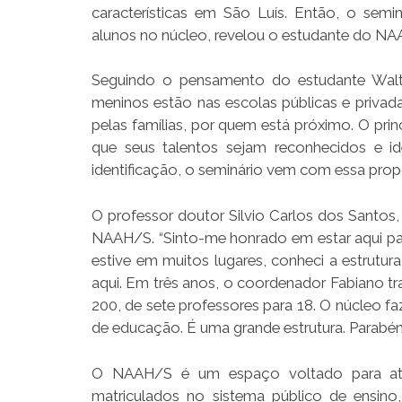
características em São Luís. Então, o semi
alunos no núcleo, revelou o estudante do NAA
Seguindo o pensamento do estudante Walte
meninos estão nas escolas públicas e privada
pelas famílias, por quem está próximo. O prin
que seus talentos sejam reconhecidos e i
identificação, o seminário vem com essa prop
O professor doutor Silvio Carlos dos Santos,
NAAH/S. “Sinto-me honrado em estar aqui para
estive em muitos lugares, conheci a estrutu
aqui. Em três anos, o coordenador Fabiano tr
200, de sete professores para 18. O núcleo f
de educação. É uma grande estrutura. Parabéns
O NAAH/S é um espaço voltado para aten
matriculados no sistema público de ensino