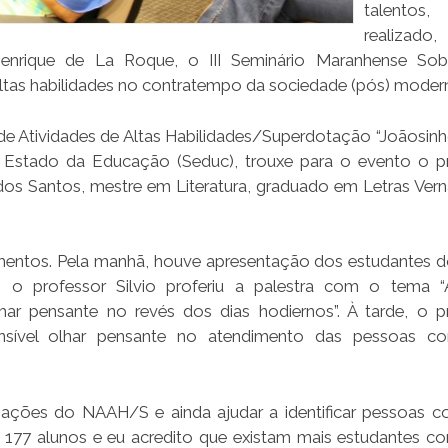
talento
realiza
 Henrique de La Roque, o III Seminário Maranhense Sob
tas habilidades no contratempo da sociedade (pós) moder
e Atividades de Altas Habilidades/Superdotação “Joãosinho
 Estado da Educação (Seduc), trouxe para o evento o p
dos Santos, mestre em Literatura, graduado em Letras Vern
mentos. Pela manhã, houve apresentação dos estudantes 
o professor Silvio proferiu a palestra com o tema “A
ar pensante no revés dos dias hodiernos”. À tarde, o p
nsível olhar pensante no atendimento das pessoas co
s ações do NAAH/S e ainda ajudar a identificar pessoas c
i 177 alunos e eu acredito que existam mais estudantes c