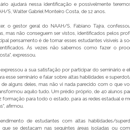
nário ajudará nessa identificação e possivelmente terem
H/S, Walter Gabriel Monteiro Costa, de 12 anos.
r, o gestor geral do NAAH/S, Fabiano Tajra, confessou
s, mas não conseguem ser vistos, identificados pelos prof
cipal pensamento é de tornar esses estudantes visíveis à so
dentificados. Às vezes não sabemos como fazer o pro
osta”, expressou.
 expressou a sua satisfação por participar do seminário e e
 esse seminário e falar sobre altas habilidades e superdot
ra de alguns deles, mas não vi nada parecido com o que v
ansformou aquilo tudo. Um prédio próprio, de 40 alunos pa
az formação para todo o estado, para as redes estadual e mu
”, afirmou.
dimento de estudantes com altas habilidades/superd
, que se destacam nas seguintes áreas isoladas ou com