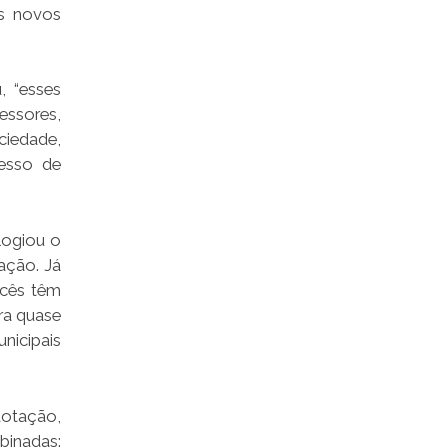
os novos
, “esses
essores,
ciedade,
cesso de
logiou o
ação. Já
ocês têm
ra quase
nicipais
otação,
binadas: