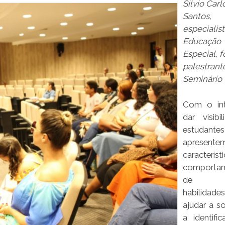
Silvio Carl
Santos,
especialis
Educação
Especial, f
palestrant
Seminário
Com o int
dar visibi
estudant
apresente
característ
comportam
de a
habilid
ajudar a s
a identific