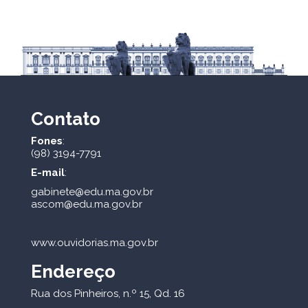
Contato
Fones
:
(98) 3194-7791
E-mail
:
gabinete@edu.ma.gov.br
ascom@edu.ma.gov.br
www.ouvidorias.ma.gov.br
Endereço
Rua dos Pinheiros, n.º 15, Qd. 16