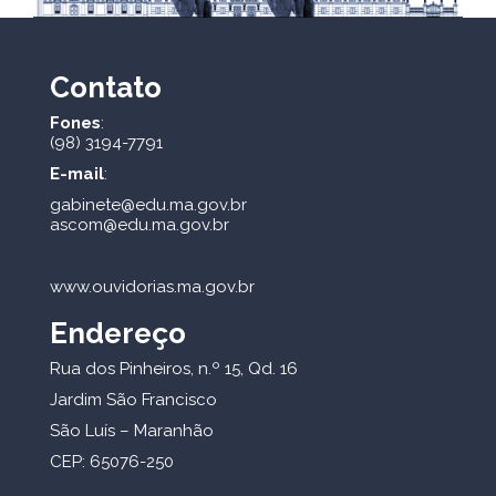
Contato
Fones
:
(98) 3194-7791
E-mail
:
gabinete@edu.ma.gov.br
ascom@edu.ma.gov.br
www.ouvidorias.ma.gov.br
Endereço
Rua dos Pinheiros, n.º 15, Qd. 16
Jardim São Francisco
São Luís – Maranhão
CEP: 65076-250