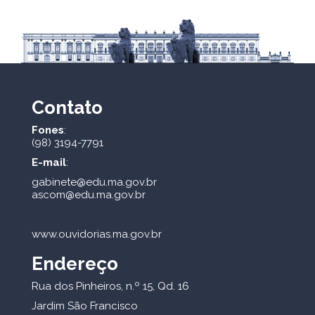
Contato
Fones
:
(98) 3194-7791
E-mail
:
gabinete@edu.ma.gov.br
ascom@edu.ma.gov.br
www.ouvidorias.ma.gov.br
Endereço
Rua dos Pinheiros, n.º 15, Qd. 16
Jardim São Francisco