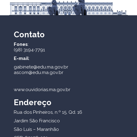
Contato
Fones
:
(98) 3194-7791
E-mail
:
gabinete@edu.ma.gov.br
ascom@edu.ma.gov.br
www.ouvidorias.ma.gov.br
Endereço
Rua dos Pinheiros, n.º 15, Qd. 16
Jardim São Francisco
São Luís – Maranhão