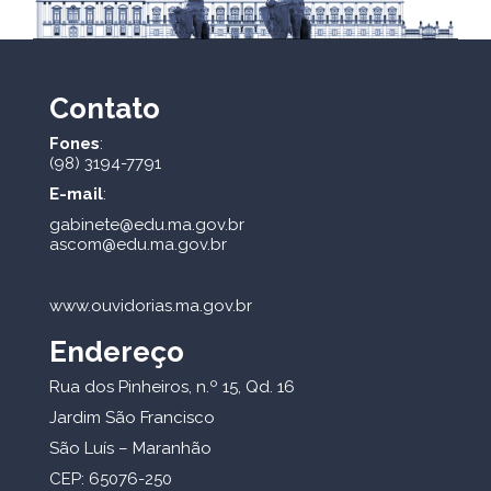
Contato
Fones
:
(98) 3194-7791
E-mail
:
gabinete@edu.ma.gov.br
ascom@edu.ma.gov.br
www.ouvidorias.ma.gov.br
Endereço
Rua dos Pinheiros, n.º 15, Qd. 16
Jardim São Francisco
São Luís – Maranhão
CEP: 65076-250