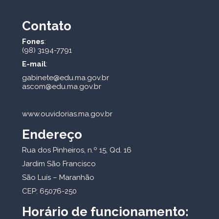
Contato
Fones
:
(98) 3194-7791
E-mail
:
gabinete@edu.ma.gov.br
ascom@edu.ma.gov.br
www.ouvidorias.ma.gov.br
Endereço
Rua dos Pinheiros, n.º 15, Qd. 16
Jardim São Francisco
São Luís – Maranhão
CEP: 65076-250
Horário de funcionamento: