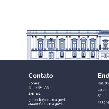
Contato
En
Fones
:
Rua dos
(98) 3194-7791
Jardim
E-mail
:
São Lu
gabinete@edu.ma.gov.br
CEP: 6
ascom@edu.ma.gov.br