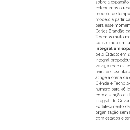
sobre a expansão
celebramos o res
modelo de tempo 
modelo a partir d
para esse moment
Carlos Brandão da
Teremos muito ma
construindo um fu
integral em exp
pelo Estado: em 2
integral propedêu
2024, a rede esta
unidades escolare
atinge a oferta d
Ciência e Tecnolo
número para 46 Ie
com a sanção da L
Integral, do Gove
Fortalecimento da
organização sem f
com estados e ter