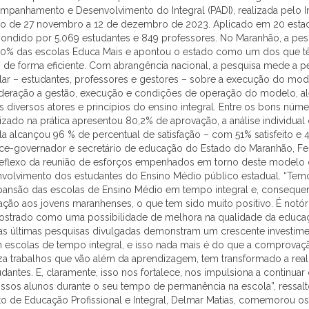
mpanhamento e Desenvolvimento do Integral (PADI), realizada pelo I
o de 27 novembro a 12 de dezembro de 2023. Aplicado em 20 estado
spondido por 5.069 estudantes e 849 professores. No Maranhão, a p
100% das escolas Educa Mais e apontou o estado como um dos que 
de forma eficiente. Com abrangência nacional, a pesquisa mede a pe
ar – estudantes, professores e gestores – sobre a execução do mo
deração a gestão, execução e condições de operação do modelo, a
 diversos atores e princípios do ensino integral. Entre os bons núm
izado na prática apresentou 80,2% de aprovação, a análise individual
la alcançou 96 % de percentual de satisfação – com 51% satisfeito e 
o vice-governador e secretário de educação do Estado do Maranhão, F
reflexo da reunião de esforços empenhados em torno deste modelo 
olvimento dos estudantes do Ensino Médio público estadual. “Temo
ansão das escolas de Ensino Médio em tempo integral e, conseque
ação aos jovens maranhenses, o que tem sido muito positivo. É notór
strado como uma possibilidade de melhora na qualidade da educa
as últimas pesquisas divulgadas demonstram um crescente investim
 escolas de tempo integral, e isso nada mais é do que a comprovaç
za trabalhos que vão além da aprendizagem, tem transformado a real
dantes. E, claramente, isso nos fortalece, nos impulsiona a continua
ssos alunos durante o seu tempo de permanência na escola”, ressalto
to de Educação Profissional e Integral, Delmar Matias, comemorou os