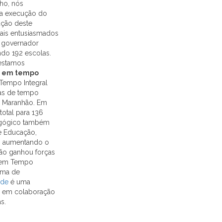
ho, nós
na execução do
ção deste
mais entusiasmados
 governador
ndo 192 escolas.
estamos
o em tempo
empo Integral
las de tempo
o Maranhão. Em
otal para 136
dagógico também
de Educação,
s, aumentando o
são ganhou forças
a em Tempo
ama de
nde
é uma
ha em colaboração
s.