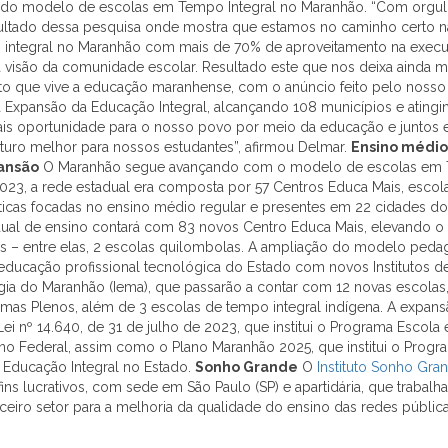
 do modelo de escolas em Tempo Integral no Maranhão. “Com orgul
ultado dessa pesquisa onde mostra que estamos no caminho certo 
integral no Maranhão com mais de 70% de aproveitamento na execu
a visão da comunidade escolar. Resultado este que nos deixa ainda 
o que vive a educação maranhense, com o anúncio feito pelo nosso
 Expansão da Educação Integral, alcançando 108 municípios e atingi
is oportunidade para o nosso povo por meio da educação e juntos 
turo melhor para nossos estudantes”, afirmou Delmar.
Ensino médi
ansão
O Maranhão segue avançando com o modelo de escolas em T
023, a rede estadual era composta por 57 Centros Educa Mais, esco
ticas focadas no ensino médio regular e presentes em 22 cidades d
dual de ensino contará com 83 novos Centro Educa Mais, elevando o t
s – entre elas, 2 escolas quilombolas. A ampliação do modelo pe
e educação profissional tecnológica do Estado com novos Institutos 
gia do Maranhão (Iema), que passarão a contar com 12 novas escola
mas Plenos, além de 3 escolas de tempo integral indígena. A expan
ei nº 14.640, de 31 de julho de 2023, que institui o Programa Escol
rno Federal, assim como o Plano Maranhão 2025, que institui o Progr
 Educação Integral no Estado.
Sonho Grande
O
Instituto Sonho Gra
ins lucrativos, com sede em São Paulo (SP) e apartidária, que trabal
ceiro setor para a melhoria da qualidade do ensino das redes pública