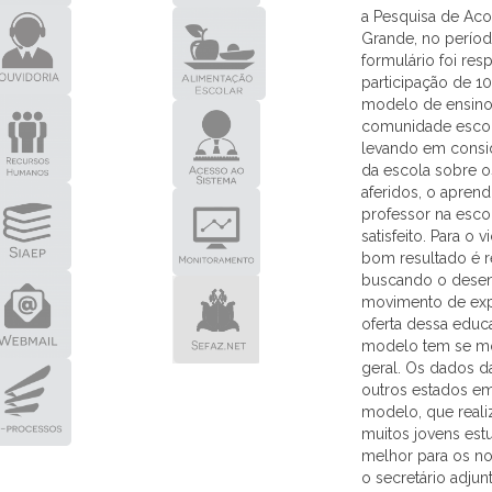
a Pesquisa de Aco
Grande, no períod
formulário foi re
participação de 
modelo de ensino 
comunidade escol
levando em consi
da escola sobre os
aferidos, o aprend
professor na esco
satisfeito. Para 
bom resultado é 
buscando o desenv
movimento de exp
oferta dessa educ
modelo tem se mo
geral. Os dados d
outros estados em
modelo, que reali
muitos jovens estu
melhor para os no
o secretário adjun