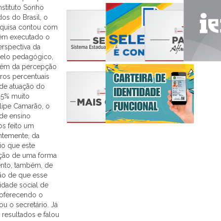
nstituto Sonho
s do Brasil, o
esquisa contou com
têm executado o
rspectiva da
delo pedagógico,
lém da percepção
eros percentuais
 de atuação do
45% muito
elipe Camarão, o
de ensino
s feito um
ntemente, da
io que este
ção de uma forma
ento, também, de
ão de que esse
idade social de
r oferecendo o
u o secretário. Já
 resultados e falou