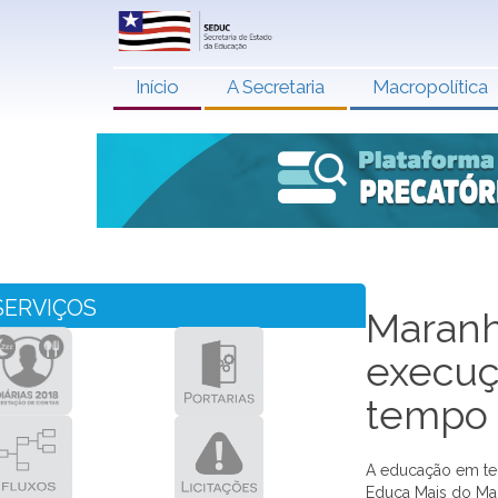
Início
A Secretaria
Macropolítica
SERVIÇOS
Maranh
execuç
tempo 
A educação em tem
Educa Mais do Mar