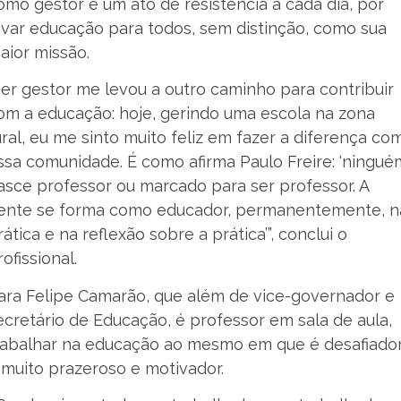
omo gestor é um ato de resistência a cada dia, por
evar educação para todos, sem distinção, como sua
aior missão.
Ser gestor me levou a outro caminho para contribuir
om a educação: hoje, gerindo uma escola na zona
ural, eu me sinto muito feliz em fazer a diferença co
ssa comunidade. É como afirma Paulo Freire: ‘ningué
asce professor ou marcado para ser professor. A
ente se forma como educador, permanentemente, n
rática e na reflexão sobre a prática’”, conclui o
rofissional.
ara Felipe Camarão, que além de vice-governador e
ecretário de Educação, é professor em sala de aula,
rabalhar na educação ao mesmo em que é desafiador
 muito prazeroso e motivador.