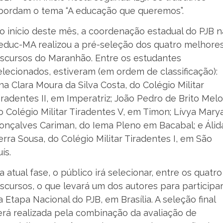
bordam o tema “A educação que queremos”.
o início deste mês, a coordenação estadual do PJB n
educ-MA realizou a pré-seleção dos quatro melhore
iscursos do Maranhão. Entre os estudantes
elecionados, estiveram (em ordem de classificação):
na Clara Moura da Silva Costa, do Colégio Militar
iradentes II, em Imperatriz; João Pedro de Brito Melo
o Colégio Militar Tiradentes V, em Timon; Lívya Mary
onçalves Cariman, do Iema Pleno em Bacabal; e Álid
erra Sousa, do Colégio Militar Tiradentes I, em São
ís.
a atual fase, o público irá selecionar, entre os quatro
iscursos, o que levará um dos autores para participa
a Etapa Nacional do PJB, em Brasília. A seleção final
erá realizada pela combinação da avaliação de