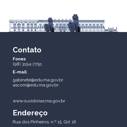
Contato
Fones
:
(98) 3194-7791
E-mail
:
gabinete@edu.ma.gov.br
ascom@edu.ma.gov.br
www.ouvidorias.ma.gov.br
Endereço
Rua dos Pinheiros, n.º 15, Qd. 16