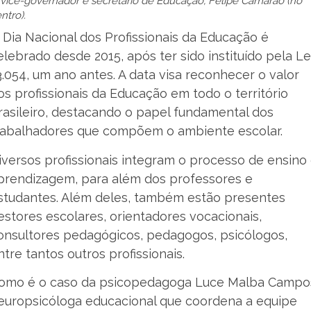
vice-governador e secretário de Educação, Felipe Camarão (no
ntro).
 Dia Nacional dos Profissionais da Educação é
elebrado desde 2015, após ter sido instituído pela Le
3.054, um ano antes. A data visa reconhecer o valor
os profissionais da Educação em todo o território
rasileiro, destacando o papel fundamental dos
rabalhadores que compõem o ambiente escolar.
iversos profissionais integram o processo de ensino
prendizagem, para além dos professores e
studantes. Além deles, também estão presentes
estores escolares, orientadores vocacionais,
onsultores pedagógicos, pedagogos, psicólogos,
ntre tantos outros profissionais.
omo é o caso da psicopedagoga Luce Malba Campo
europsicóloga educacional que coordena a equipe