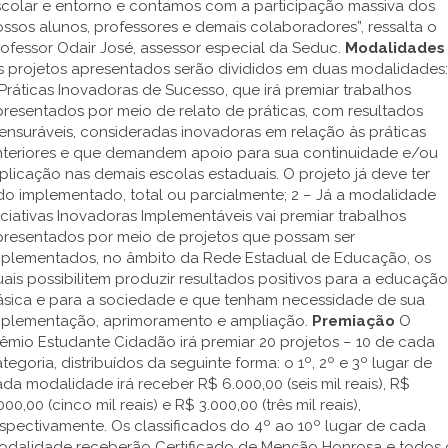
scolar e entorno e contamos com a participação massiva dos
ssos alunos, professores e demais colaboradores”, ressalta o
ofessor Odair José, assessor especial da Seduc.
Modalidades
s projetos apresentados serão divididos em duas modalidades:
Práticas Inovadoras de Sucesso, que irá premiar trabalhos
resentados por meio de relato de práticas, com resultados
nsuráveis, consideradas inovadoras em relação às práticas
nteriores e que demandem apoio para sua continuidade e/ou
plicação nas demais escolas estaduais. O projeto já deve ter
do implementado, total ou parcialmente; 2 – Já a modalidade
iciativas Inovadoras Implementáveis vai premiar trabalhos
presentados por meio de projetos que possam ser
mplementados, no âmbito da Rede Estadual de Educação, os
ais possibilitem produzir resultados positivos para a educação
ásica e para a sociedade e que tenham necessidade de sua
mplementação, aprimoramento e ampliação.
Premiação
O
êmio Estudante Cidadão irá premiar 20 projetos – 10 de cada
tegoria, distribuídos da seguinte forma: o 1º, 2º e 3º lugar de
da modalidade irá receber R$ 6.000,00 (seis mil reais), R$
000,00 (cinco mil reais) e R$ 3.000,00 (três mil reais),
spectivamente. Os classificados do 4º ao 10º lugar de cada
odalidade receberão Certificado de Menção Honrosa e todos 