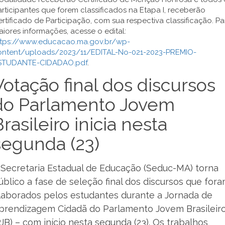
rticipantes que forem classificados na Etapa I, receberão
rtificado de Participação, com sua respectiva classificação. Pa
iores informações, acesse o edital:
ttps://www.educacao.ma.gov.br/wp-
ontent/uploads/2023/11/EDITAL-No-021-2023-PREMIO-
STUDANTE-CIDADAO.pdf
.
Votação final dos discursos
do Parlamento Jovem
Brasileiro inicia nesta
segunda (23)
 Secretaria Estadual de Educação (Seduc-MA) torna
úblico a fase de seleção final dos discursos que for
laborados pelos estudantes durante a Jornada de
prendizagem Cidadã do Parlamento Jovem Brasileir
PJB) – com início nesta segunda (23). Os trabalhos