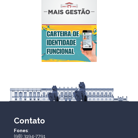
Contato
Fones
:
(98) 3194-7791