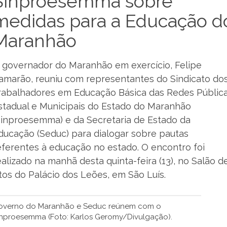
Sinproesemma sobre
medidas para a Educação d
Maranhão
 governador do Maranhão em exercício, Felipe
amarão, reuniu com representantes do Sindicato do
rabalhadores em Educação Básica das Redes Públic
stadual e Municipais do Estado do Maranhão
Sinproesemma) e da Secretaria de Estado da
ducação (Seduc) para dialogar sobre pautas
eferentes à educação no estado. O encontro foi
ealizado na manhã desta quinta-feira (13), no Salão d
tos do Palácio dos Leões, em São Luís.
overno do Maranhão e Seduc reúnem com o
inproesemma (Foto: Karlos Geromy/Divulgação).