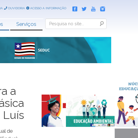
IA
OUVIDORIA
ACESSO A INFORMAÇÃO
Search
es
Serviços
a a
ásica
 Luís
ual de