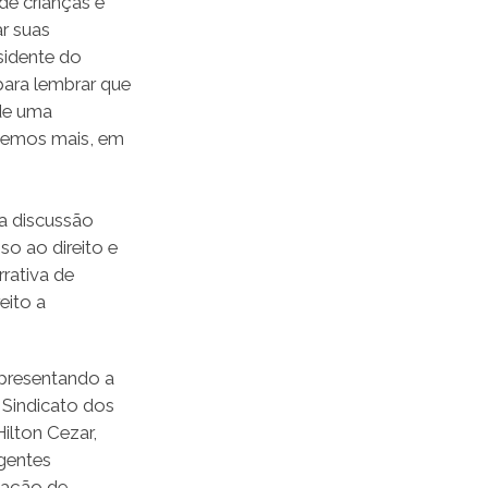
de crianças e
r suas
sidente do
para lembrar que
 de uma
odemos mais, em
a discussão
so ao direito e
rativa de
eito a
presentando a
 Sindicato dos
ilton Cezar,
gentes
iação de