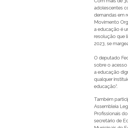
Com mais de 300
adolescentes co
demandas em rel
Movimento Orgul
a educação é um
resolução que l
2023, se margea
O deputado Fede
sobre o acesso 
a educação dign
qualquer institu
educação”.
Também partici
Assembleia Legi
Profissionais d
secretário de E
Municipais de 