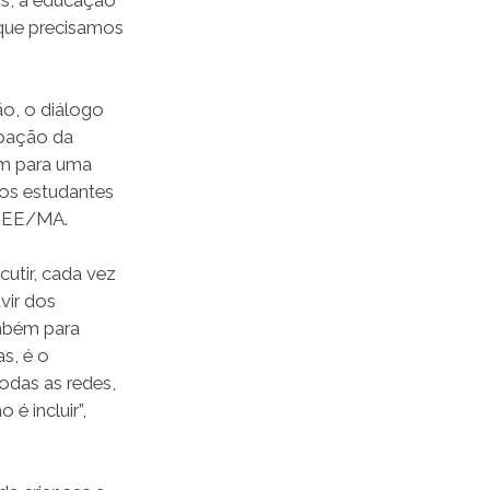
que precisamos
o, o diálogo
ipação da
em para uma
aos estudantes
-CEE/MA.
utir, cada vez
vir dos
mbém para
s, é o
odas as redes,
 é incluir”,