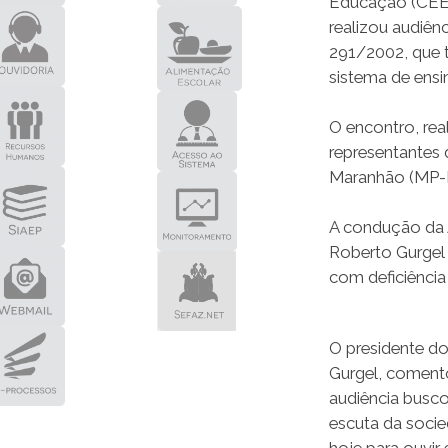
Educação (CEE-
realizou audiên
291/2002, que 
sistema de ens
O encontro, rea
representantes d
Maranhão (MP-
A condução da A
Roberto Gurgel 
com deficiência
O presidente d
Gurgel, coment
audiência buscou
escuta da socie
hoje para ouvir