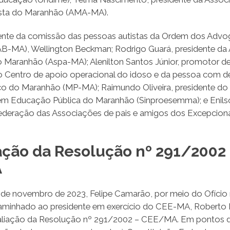
sta do Maranhão (AMA-MA).
ente da comissão das pessoas autistas da Ordem dos Advog
B-MA), Wellington Beckman; Rodrigo Guará, presidente da
o Maranhão (Aspa-MA); Alenilton Santos Júnior, promotor de
 Centro de apoio operacional do idoso e da pessoa com de
ico do Maranhão (MP-MA); Raimundo Oliveira, presidente do
em Educação Pública do Maranhão (Sinproesemma); e Enils
ederação das Associações de pais e amigos dos Excepciona
ação da Resolução nº 291/2002
A
 de novembro de 2023, Felipe Camarão, por meio do Ofício
minhado ao presidente em exercício do CEE-MA, Roberto 
avaliação da Resolução nº 291/2002 – CEE/MA. Em pontos 