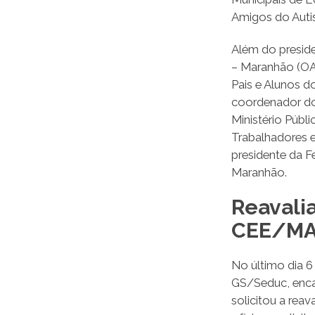
Amigos do Auti
Além do presid
– Maranhão (OA
Pais e Alunos d
coordenador do
Ministério Públ
Trabalhadores 
presidente da F
Maranhão.
Reavali
CEE/M
No último dia 6
GS/Seduc, enca
solicitou a re