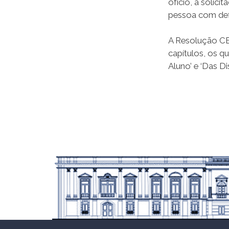
ofício, a solic
pessoa com def
A Resolução CE
capítulos, os q
Aluno’ e ‘Das Di