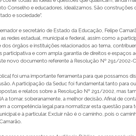
nto Conselho e educadores, idealizamos. São construções 
stado e sociedade”.
ernador e secretário de Estado da Educação, Felipe Camarã
 as redes estadual, municipal e federal, assim como a partic
 e dos órgãos e instituições relacionados ao tema, contribu
 participativa e com ampla garantia de direitos e espaços 
ste novo documento referente à Resolução Nº 291/2002
ública] foi uma importante ferramenta para que possamos disc
lusão. A participação da Seduc foi fundamental tanto para ou
ropostas e relatos sobre a Resolução Nº 291/2002, mas ta
 a tomar, soberanamente, a melhor decisão. Afinal de conta
m a competência legal para normatizar esta questão para t
nicipal e à particular. Excluir não é o caminho, pois o caminho
 Camarão.