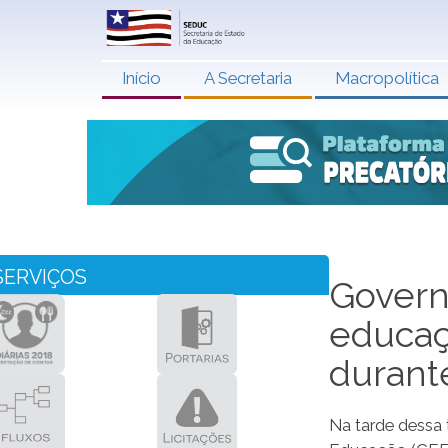
Início
A Secretaria
Macropolítica
SERVIÇOS
Govern
educaç
durant
Na tarde dessa 