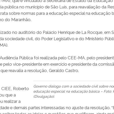
MA), que é vinculado à Secretaria de Estado da Educação 
cia pública no município de São Luís, para reavaliação da R
trata sobre normas para a educação especial na educação b
ino do Maranhão.
lizado no auditório do Palácio Henrique de La Rocque, em Sã
a sociedade civil, do Poder Legislativo e do Ministério Públ
MA).
udiência Pública foi realizada pelo CEE-MA, pelo president
e pelo vice-presidente em exercício e presidente da comis
 que reavalia a resolução, Geraldo Castro.
Governo dialoga com a sociedade civil sobre no
o CIEE, Roberto
educação especial na educação básica – Foto: 
ou que a
(Divulgação).
 realizar a
dade e demais partes interessadas no ajuste da resolução. 
 e colher todas as ideias e questões que qualificam, ainda m