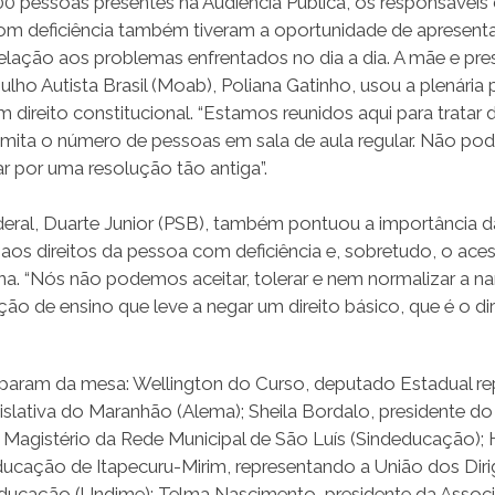
 pessoas presentes na Audiência Pública, os responsáveis 
m deficiência também tiveram a oportunidade de apresenta
ação aos problemas enfrentados no dia a dia. A mãe e pre
ho Autista Brasil (Moab), Poliana Gatinho, usou a plenária 
 direito constitucional. “Estamos reunidos aqui para tratar
imita o número de pessoas em sala de aula regular. Não p
r por uma resolução tão antiga”.
ral, Duarte Junior (PSB), também pontuou a importância d
aos direitos da pessoa com deficiência e, sobretudo, o aces
a. “Nós não podemos aceitar, tolerar e nem normalizar a nar
ição de ensino que leve a negar um direito básico, que é o dir
param da mesa: Wellington do Curso, deputado Estadual re
slativa do Maranhão (Alema); Sheila Bordalo, presidente do
o Magistério da Rede Municipal de São Luís (Sindeducação); H
ducação de Itapecuru-Mirim, representando a União dos Diri
Educação (Undime); Telma Nascimento, presidente da Assoc