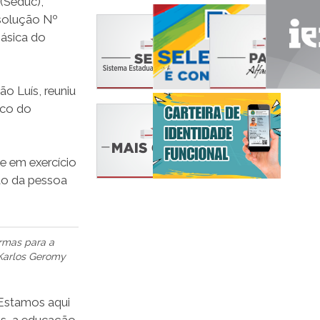
(Seduc),
esolução Nº
ásica do
o Luís, reuniu
ico do
e em exercício
são da pessoa
rmas para a
Karlos Geromy
“Estamos aqui
ais, a educação