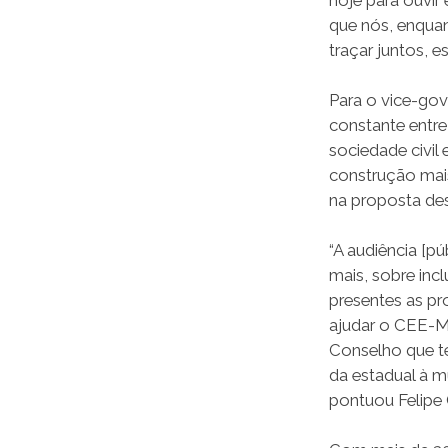
que nós, enqua
traçar juntos, e
Para o vice-gov
constante entre
sociedade civil
construção mais
na proposta de
“A audiência [p
mais, sobre inc
presentes as p
ajudar o CEE-MA
Conselho que te
da estadual à mu
pontuou Felipe