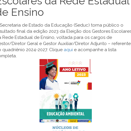
Escolares da Rede Estadual
de Ensino
 Secretaria de Estado da Educação (Seduc) torna público o
sultado final da edição 2023 da Eleição dos Gestores Escolare
a Rede Estadual de Ensino, voltada para os cargos de
stor/Diretor Geral e Gestor Auxiliar/Diretor Adjunto – referente
o quadriênio 2024-2027. Clique
aqui
e acompanhe a lista
ompleta.