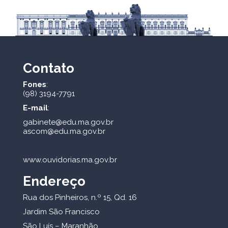
Contato
Fones
:
(98) 3194-7791
E-mail
:
gabinete@edu.ma.gov.br
ascom@edu.ma.gov.br
www.ouvidorias.ma.gov.br
Endereço
Rua dos Pinheiros, n.º 15, Qd. 16
Jardim São Francisco
São Luís – Maranhão