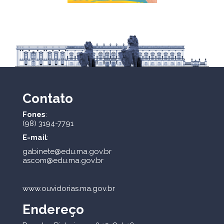
Contato
Fones
:
(98) 3194-7791
E-mail
:
gabinete@edu.ma.gov.br
ascom@edu.ma.gov.br
www.ouvidorias.ma.gov.br
Endereço