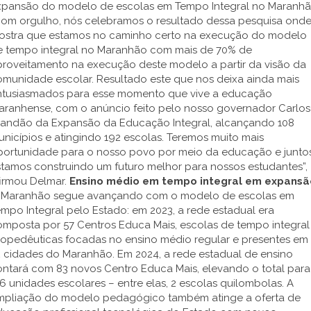
xpansão do modelo de escolas em Tempo Integral no Maranhã
Com orgulho, nós celebramos o resultado dessa pesquisa ond
ostra que estamos no caminho certo na execução do modelo
e tempo integral no Maranhão com mais de 70% de
proveitamento na execução deste modelo a partir da visão da
omunidade escolar. Resultado este que nos deixa ainda mais
ntusiasmados para esse momento que vive a educação
aranhense, com o anúncio feito pelo nosso governador Carlos
randão da Expansão da Educação Integral, alcançando 108
nicípios e atingindo 192 escolas. Teremos muito mais
portunidade para o nosso povo por meio da educação e junto
stamos construindo um futuro melhor para nossos estudantes”,
firmou Delmar.
Ensino médio em tempo integral em expansã
 Maranhão segue avançando com o modelo de escolas em
mpo Integral pelo Estado: em 2023, a rede estadual era
omposta por 57 Centros Educa Mais, escolas de tempo integral
ropedêuticas focadas no ensino médio regular e presentes em
2 cidades do Maranhão. Em 2024, a rede estadual de ensino
ontará com 83 novos Centro Educa Mais, elevando o total para
6 unidades escolares – entre elas, 2 escolas quilombolas. A
mpliação do modelo pedagógico também atinge a oferta de