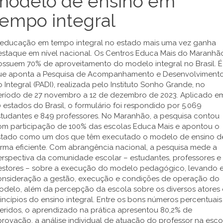
modelo de ensino em
tempo integral
 educação em tempo integral no estado mais uma vez ganha
estaque em nível nacional. Os Centros Educa Mais do Maranhã
ossuem 70% de aproveitamento do modelo integral no Brasil. É
ue aponta a Pesquisa de Acompanhamento e Desenvolviment
 Integral (PADI), realizada pelo Instituto Sonho Grande, no
eríodo de 27 novembro a 12 de dezembro de 2023. Aplicado e
 estados do Brasil, o formulário foi respondido por 5.069
studantes e 849 professores. No Maranhão, a pesquisa contou
om participação de 100% das escolas Educa Mais e apontou o
stado como um dos que têm executado o modelo de ensino d
orma eficiente. Com abrangência nacional, a pesquisa mede a
erspectiva da comunidade escolar – estudantes, professores e
estores – sobre a execução do modelo pedagógico, levando 
onsideração a gestão, execução e condições de operação do
odelo, além da percepção da escola sobre os diversos atores 
incípios do ensino integral. Entre os bons números percentuais
eridos, o aprendizado na prática apresentou 80,2% de
rovação, a análise individual de atuação do professor na esco