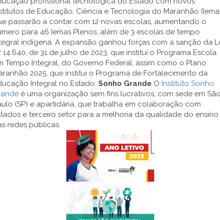
ducação profissional tecnológica do Estado com novos
stitutos de Educação, Ciência e Tecnologia do Maranhão (Iema)
ue passarão a contar com 12 novas escolas, aumentando o
úmero para 46 Iemas Plenos, além de 3 escolas de tempo
tegral indígena. A expansão ganhou forças com a sanção da L
 14.640, de 31 de julho de 2023, que institui o Programa Escola
m Tempo Integral, do Governo Federal, assim como o Plano
ranhão 2025, que institui o Programa de Fortalecimento da
ducação Integral no Estado.
Sonho Grande
O
Instituto Sonho
rande
é uma organização sem fins lucrativos, com sede em Sã
ulo (SP) e apartidária, que trabalha em colaboração com
tados e terceiro setor para a melhoria da qualidade do ensino
s redes públicas.