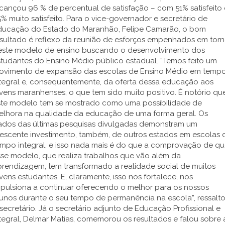
cançou 96 % de percentual de satisfação – com 51% satisfeito 
% muito satisfeito. Para o vice-governador e secretário de
ducação do Estado do Maranhão, Felipe Camarão, o bom
esultado é reflexo da reunião de esforços empenhados em tor
este modelo de ensino buscando o desenvolvimento dos
tudantes do Ensino Médio público estadual. “Temos feito um
ovimento de expansão das escolas de Ensino Médio em temp
ntegral e, consequentemente, da oferta dessa educação aos
vens maranhenses, o que tem sido muito positivo. É notório qu
ste modelo tem se mostrado como uma possibilidade de
elhora na qualidade da educação de uma forma geral. Os
ados das últimas pesquisas divulgadas demonstram um
rescente investimento, também, de outros estados em escolas 
empo integral, e isso nada mais é do que a comprovação de q
se modelo, que realiza trabalhos que vão além da
prendizagem, tem transformado a realidade social de muitos
vens estudantes. E, claramente, isso nos fortalece, nos
mpulsiona a continuar oferecendo o melhor para os nossos
lunos durante o seu tempo de permanência na escola”, ressalt
secretário. Já o secretário adjunto de Educação Profissional e
tegral, Delmar Matias, comemorou os resultados e falou sobre 