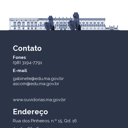
Contato
Fones
:
(98) 3194-7791
E-mail
:
gabinete@edu.ma.gov.br
ascom@edu.ma.gov.br
www.ouvidorias.ma.gov.br
Endereço
Rua dos Pinheiros, n.º 15, Qd. 16