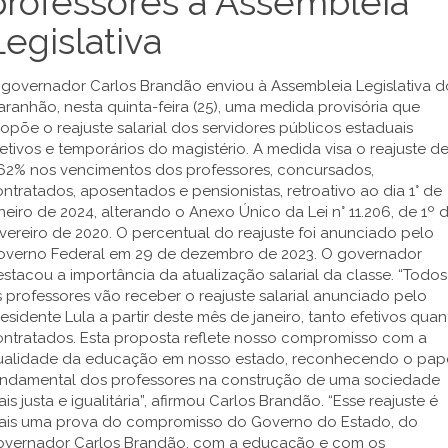
professores à Assembleia
Legislativa
 governador Carlos Brandão enviou à Assembleia Legislativa d
ranhão, nesta quinta-feira (25), uma medida provisória que
opõe o reajuste salarial dos servidores públicos estaduais
etivos e temporários do magistério. A medida visa o reajuste d
,62% nos vencimentos dos professores, concursados,
ntratados, aposentados e pensionistas, retroativo ao dia 1° de
neiro de 2024, alterando o Anexo Único da Lei n° 11.206, de 1º 
vereiro de 2020. O percentual do reajuste foi anunciado pelo
overno Federal em 29 de dezembro de 2023. O governador
stacou a importância da atualização salarial da classe. “Todos
 professores vão receber o reajuste salarial anunciado pelo
esidente Lula a partir deste mês de janeiro, tanto efetivos quan
ontratados. Esta proposta reflete nosso compromisso com a
ualidade da educação em nosso estado, reconhecendo o pap
undamental dos professores na construção de uma sociedade
is justa e igualitária”, afirmou Carlos Brandão. “Esse reajuste é
ais uma prova do compromisso do Governo do Estado, do
overnador Carlos Brandão, com a educação e com os