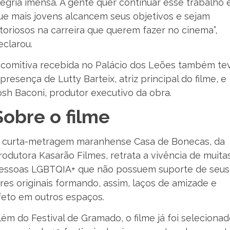
legria imensa. A gente quer continuar esse trabalho 
ue mais jovens alcancem seus objetivos e sejam
itoriosos na carreira que querem fazer no cinema”,
eclarou.
 comitiva recebida no Palácio dos Leões também te
 presença de Lutty Barteix, atriz principal do filme, e
osh Baconi, produtor executivo da obra.
Sobre o filme
 curta-metragem maranhense Casa de Bonecas, da
rodutora Kasarão Filmes, retrata a vivência de muita
essoas LGBTQIA+ que não possuem suporte de seus
ares originais formando, assim, laços de amizade e
feto em outros espaços.
lém do Festival de Gramado, o filme já foi seleciona