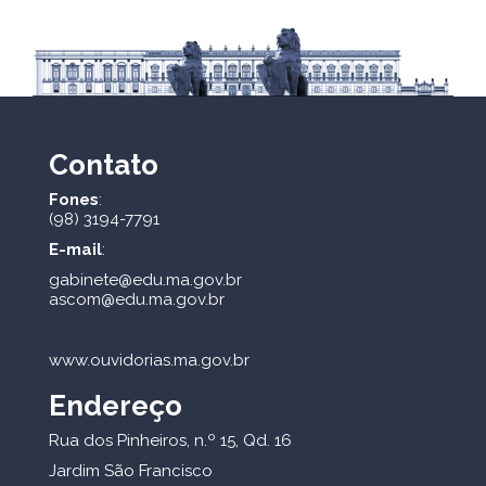
Contato
Fones
:
(98) 3194-7791
E-mail
:
gabinete@edu.ma.gov.br
ascom@edu.ma.gov.br
www.ouvidorias.ma.gov.br
Endereço
Rua dos Pinheiros, n.º 15, Qd. 16
Jardim São Francisco