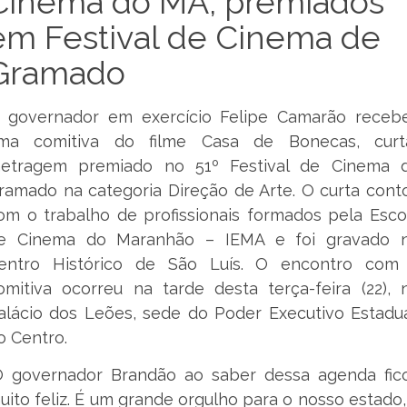
Cinema do MA, premiados
em Festival de Cinema de
Gramado
 governador em exercício Felipe Camarão receb
ma comitiva do filme Casa de Bonecas, curt
etragem premiado no 51º Festival de Cinema 
ramado na categoria Direção de Arte. O curta cont
om o trabalho de profissionais formados pela Esco
e Cinema do Maranhão – IEMA e foi gravado 
entro Histórico de São Luís. O encontro com
omitiva ocorreu na tarde desta terça-feira (22), 
alácio dos Leões, sede do Poder Executivo Estadua
o Centro.
O governador Brandão ao saber dessa agenda fic
uito feliz. É um grande orgulho para o nosso estado,