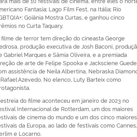
ara mais de 10 festivais de cinema, entre eles o nort
mericano Fantasia; Lago Film Fest, na Itália; Rio
GBTQIA+; Goiânia Mostra Curtas, e ganhou cinco
rêmios no Curta Taquary.
 filme de terror tem direção do cineasta George
edrosa, produção executiva de Josh Baconi, produç
e Gabriel Marques e Sâmia Oliveira, e a premiada
ireção de arte de Felipe Spooka e Jacksciene Guede
om assistência de Neila Albertina, Nebraska Diamon
 Rafael Azevedo. No elenco, Luty Barteix como
rotagonista.
 estreia do filme aconteceu em janeiro de 2023 no
estival Internacional de Rotterdam, um dos maiores
estivais de cinema do mundo e um dos cinco maiores
estivais da Europa, ao lado de festivais como Cannes
erlim e Locarno.