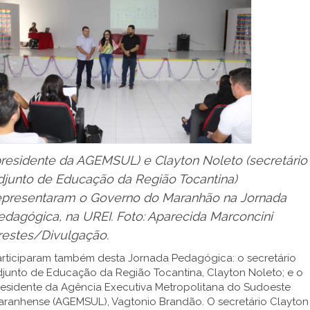
presidente da AGEMSUL) e Clayton Noleto (secretário
djunto de Educação da Região Tocantina)
epresentaram o Governo do Maranhão na Jornada
edagógica, na UREI. Foto: Aparecida Marconcini
restes/Divulgação.
articiparam também desta Jornada Pedagógica: o secretário
djunto de Educação da Região Tocantina, Clayton Noleto; e o
residente da Agência Executiva Metropolitana do Sudoeste
aranhense (AGEMSUL), Vagtonio Brandão. O secretário Clayton