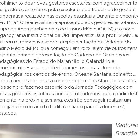
colhimento dos novos gestores escolares, com agradecimento
s gestores anteriores pela excelência do trabalho de gestão
mocrática realizado nas escolas estaduais. Durante o encontr
Profª Drª Orleane Santana apresentou aos gestores escolares 
rupo de Acompanhamento do Ensino Médio (GAEM) e o novo
ganograma institucional da URE Imperatriz. Já a profª Suely Le
ealizou retrospectiva sobre a implementação da Reforma do
nsino Médio (REM), que começou em 2022, além de outros itens
e pauta, como a apresentação do Caderno de Orientações
edagógicas do Estado do Maranhão, o Calendário e
lanejamento Escolar e direcionamentos para a Jornada
edagógica nos centros de ensino. Orleane Santana comentou
obre a necessidade deste encontro com a gestão das escolas.
Nós sempre fazemos esse início da Jornada Pedagógica com
ossos gestores escolares porque entendemos que a partir dest
mento, na próxima semana, eles irão conseguir realizar um
lanejamento de acolhida diferenciado para os docentes”,
estacou.
Vagtonio
Brandão