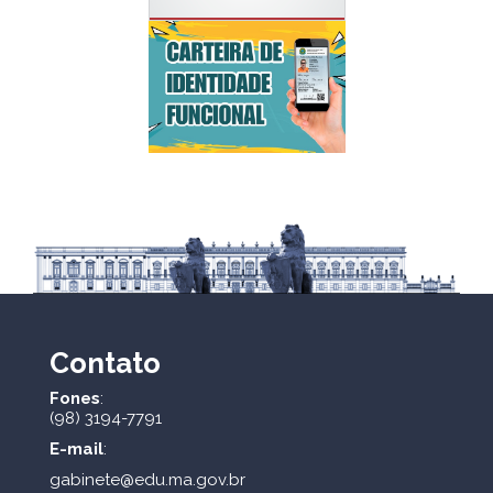
Contato
Fones
:
(98) 3194-7791
E-mail
:
gabinete@edu.ma.gov.br