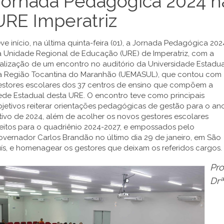
Jornada Pedagógica 2024 n
URE Imperatriz
ve início, na última quinta-feira (01), a Jornada Pedagógica 202
a Unidade Regional de Educação (URE) de Imperatriz, com a
alização de um encontro no auditório da Universidade Estadua
a Região Tocantina do Maranhão (UEMASUL), que contou com
estores escolares dos 37 centros de ensino que compõem a
ede Estadual desta URE. O encontro teve como principais
jetivos reiterar orientações pedagógicas de gestão para o an
tivo de 2024, além de acolher os novos gestores escolares
eitos para o quadriênio 2024-2027, e empossados pelo
vernador Carlos Brandão no último dia 29 de janeiro, em São
ís, e homenagear os gestores que deixam os referidos cargos.
Pro
Drª