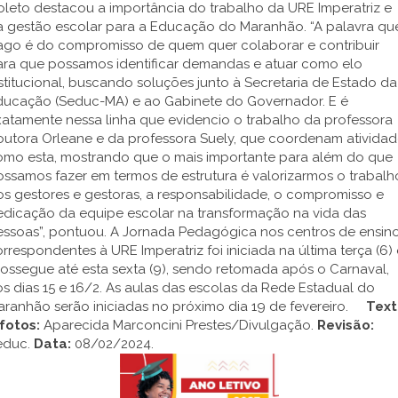
leto destacou a importância do trabalho da URE Imperatriz e
a gestão escolar para a Educação do Maranhão. “A palavra qu
rago é do compromisso de quem quer colaborar e contribuir
ara que possamos identificar demandas e atuar como elo
stitucional, buscando soluções junto à Secretaria de Estado da
ducação (Seduc-MA) e ao Gabinete do Governador. E é
atamente nessa linha que evidencio o trabalho da professora
outora Orleane e da professora Suely, que coordenam atividad
omo esta, mostrando que o mais importante para além do que
ssamos fazer em termos de estrutura é valorizarmos o trabalh
s gestores e gestoras, a responsabilidade, o compromisso e
edicação da equipe escolar na transformação na vida das
essoas”, pontuou. A Jornada Pedagógica nos centros de ensin
rrespondentes à URE Imperatriz foi iniciada na última terça (6) 
ossegue até esta sexta (9), sendo retomada após o Carnaval,
s dias 15 e 16/2. As aulas das escolas da Rede Estadual do
aranhão serão iniciadas no próximo dia 19 de fevereiro.
Text
fotos:
Aparecida Marconcini Prestes/Divulgação.
Revisão:
educ.
Data:
08/02/2024.