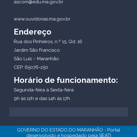
ascom@edu.ma.gov.br
www.ouvidorias.ma.gov.br
Endereço
Rua dos Pinheiros, n.º 15, Qd. 16
Jardim São Francisco
São Luís – Maranhão
CEP: 65076-250
Horário de funcionamento:
Segunda-feira à Sexta-feira
9h às 12h e das 14h às 17h
GOVERNO DO ESTADO DO MARANHÃO - Portal
desenvolvido e hospedado pela
SEATI