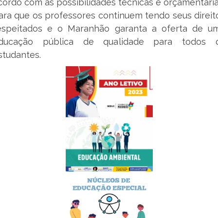
cordo com as possibilidades técnicas e orçamentária
ara que os professores continuem tendo seus direit
espeitados e o Maranhão garanta a oferta de u
ducação pública de qualidade para todos 
studantes.