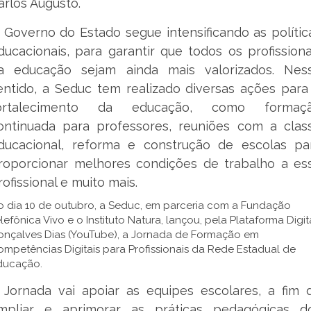
arlos Augusto.
 Governo do Estado segue intensificando as polític
ducacionais, para garantir que todos os profissiona
a educação sejam ainda mais valorizados. Nes
entido, a Seduc tem realizado diversas ações para
ortalecimento da educação, como formaç
ontinuada para professores, reuniões com a clas
ducacional, reforma e construção de escolas pa
roporcionar melhores condições de trabalho a es
rofissional e muito mais.
o dia 10 de outubro, a Seduc, em parceria com a Fundação
lefônica Vivo e o Instituto Natura, lançou, pela Plataforma Digit
onçalves Dias (YouTube), a Jornada de Formação em
mpetências Digitais para Profissionais da Rede Estadual de
ducação.
 Jornada vai apoiar as equipes escolares, a fim 
mpliar e aprimorar as práticas pedagógicas d