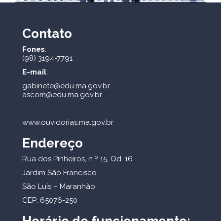
Contato
Fones
:
(98) 3194-7791
E-mail
:
gabinete@edu.ma.gov.br
ascom@edu.ma.gov.br
www.ouvidorias.ma.gov.br
Endereço
Rua dos Pinheiros, n.º 15, Qd. 16
Jardim São Francisco
São Luís – Maranhão
CEP: 65076-250
Horário de funcionamento: