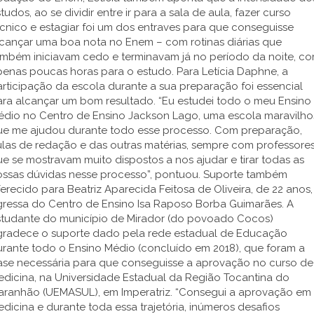
tudos, ao se dividir entre ir para a sala de aula, fazer curso
cnico e estagiar foi um dos entraves para que conseguisse
lcançar uma boa nota no Enem – com rotinas diárias que
ambém iniciavam cedo e terminavam já no período da noite, c
enas poucas horas para o estudo. Para Letícia Daphne, a
rticipação da escola durante a sua preparação foi essencial
ara alcançar um bom resultado. “Eu estudei todo o meu Ensino
édio no Centro de Ensino Jackson Lago, uma escola maravilho
ue me ajudou durante todo esse processo. Com preparação,
las de redação e das outras matérias, sempre com professore
e se mostravam muito dispostos a nos ajudar e tirar todas as
ossas dúvidas nesse processo”, pontuou. Suporte também
erecido para Beatriz Aparecida Feitosa de Oliveira, de 22 anos,
gressa do Centro de Ensino Isa Raposo Borba Guimarães. A
studante do município de Mirador (do povoado Cocos)
gradece o suporte dado pela rede estadual de Educação
rante todo o Ensino Médio (concluído em 2018), que foram a
ase necessária para que conseguisse a aprovação no curso de
edicina, na Universidade Estadual da Região Tocantina do
aranhão (UEMASUL), em Imperatriz. “Consegui a aprovação em
dicina e durante toda essa trajetória, inúmeros desafios