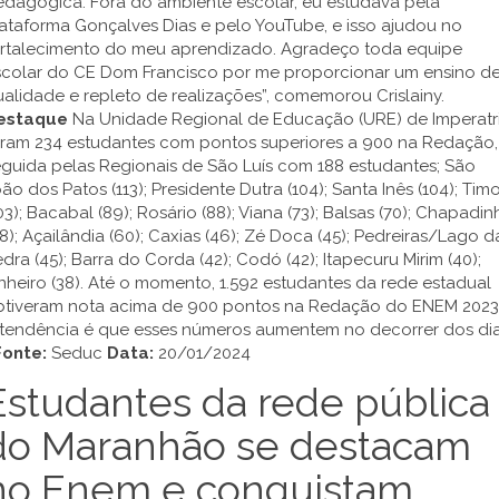
edagógica. Fora do ambiente escolar, eu estudava pela
ataforma Gonçalves Dias e pelo YouTube, e isso ajudou no
ortalecimento do meu aprendizado. Agradeço toda equipe
scolar do CE Dom Francisco por me proporcionar um ensino d
alidade e repleto de realizações”, comemorou Crislainy.
estaque
Na Unidade Regional de Educação (URE) de Imperatri
oram 234 estudantes com pontos superiores a 900 na Redação,
guida pelas Regionais de São Luís com 188 estudantes; São
ão dos Patos (113); Presidente Dutra (104); Santa Inês (104); Tim
03); Bacabal (89); Rosário (88); Viana (73); Balsas (70); Chapadin
8); Açailândia (60); Caxias (46); Zé Doca (45); Pedreiras/Lago d
dra (45); Barra do Corda (42); Codó (42); Itapecuru Mirim (40);
nheiro (38). Até o momento, 1.592 estudantes da rede estadual
btiveram nota acima de 900 pontos na Redação do ENEM 2023
 tendência é que esses números aumentem no decorrer dos dia
Fonte:
Seduc
Data:
20/01/2024
Estudantes da rede pública
do Maranhão se destacam
no Enem e conquistam