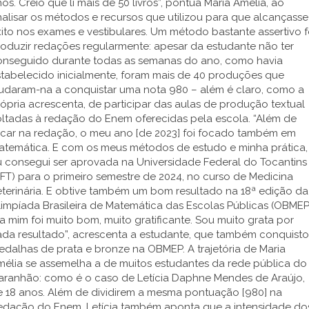
os. Creio que li mais de 50 livros”, pontua Maria Amélia, ao
alisar os métodos e recursos que utilizou para que alcançasse
ito nos exames e vestibulares. Um método bastante assertivo f
oduzir redações regularmente: apesar da estudante não ter
onseguido durante todas as semanas do ano, como havia
tabelecido inicialmente, foram mais de 40 produções que
judaram-na a conquistar uma nota 980 – além é claro, como a
ópria acrescenta, de participar das aulas de produção textual
oltadas à redação do Enem oferecidas pela escola. “Além de
ocar na redação, o meu ano [de 2023] foi focado também em
atemática. E com os meus métodos de estudo e minha prática,
u consegui ser aprovada na Universidade Federal do Tocantins
FT) para o primeiro semestre de 2024, no curso de Medicina
terinária. E obtive também um bom resultado na 18ª edição da
impíada Brasileira de Matemática das Escolas Públicas (OBMEP
a mim foi muito bom, muito gratificante. Sou muito grata por
ada resultado”, acrescenta a estudante, que também conquist
dalhas de prata e bronze na OBMEP. A trajetória de Maria
mélia se assemelha a de muitos estudantes da rede pública do
aranhão: como é o caso de Letícia Daphne Mendes de Araújo,
e 18 anos. Além de dividirem a mesma pontuação [980] na
edação do Enem, Letícia também aponta que a intensidade do