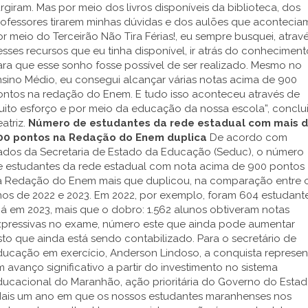
rgiram. Mas por meio dos livros disponíveis da biblioteca, dos
rofessores tirarem minhas dúvidas e dos aulões que acontecia
r meio do Terceirão Não Tira Férias!, eu sempre busquei, atrav
sses recursos que eu tinha disponível, ir atrás do conheciment
ra que esse sonho fosse possível de ser realizado. Mesmo no
sino Médio, eu consegui alcançar várias notas acima de 900
ontos na redação do Enem. E tudo isso aconteceu através de
ito esforço e por meio da educação da nossa escola”, conclu
atriz.
Número de estudantes da rede estadual com mais 
00 pontos na Redação do Enem duplica
De acordo com
ados da Secretaria de Estado da Educação (Seduc), o número
e estudantes da rede estadual com nota acima de 900 pontos
a Redação do Enem mais que duplicou, na comparação entre 
nos de 2022 e 2023. Em 2022, por exemplo, foram 604 estudant
já em 2023, mais que o dobro: 1.562 alunos obtiveram notas
xpressivas no exame, número este que ainda pode aumentar
sto que ainda está sendo contabilizado. Para o secretário de
ducação em exercício, Anderson Lindoso, a conquista represen
 avanço significativo a partir do investimento no sistema
ducacional do Maranhão, ação prioritária do Governo do Estad
Mais um ano em que os nossos estudantes maranhenses nos