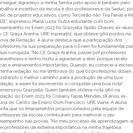
onseguir. Agradeço a minha família pelo apoio e também pelo
abalho e incentivo da escola e dos professores e da Seduc, po
io de projetos educativos, como Terceirão não Tira Férias e M
EB,”, expressou Maria Luiza. Outra estudante com bom
esempenho no Enem 2023 foi Grazyella Sipião Chaves, ex-alun
o CE Graça Aranha, URE Imperatriz, que obteve 960 pontos na
rova de Redação. A aluna destaca que a participação dos
rofessores na sua preparação para o Enem foi fundamental pa
sua conquista. “No CE Graça Aranha, passei por professores
ravilhosos e tenho muito a agradecer a eles, porque recebi
icas e ensinamentos importantes. Quando eu comecei a escrev
 minha redação, eu me lembrava do que os professores diziam,
ostrando o melhor caminho para a produção de uma boa
dação, e assim fui escrevendo e conquistei uma boa nota”,
omemorou Grazyella. Quem também obteve nota 960 na
dação do Enem 2023 foi Crislainy Farias Mendes, 18 anos, ex-
una do Centro de Ensino Dom Francisco, URE Viana. A aluna
onta que os ensinamentos proporcionados pela equipe de
ofessores da escola contribuíram para melhorar o seu
esempenho nas provas. “No meu processo de aprendizagem, 
ve professores de extrema importância na minha trajetória