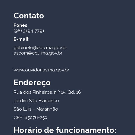
Contato
Fones
:
(98) 3194-7791
E-mail
:
gabinete@edu.ma.gov.br
ascom@edu.ma.gov.br
www.ouvidorias.ma.gov.br
Endereço
Rua dos Pinheiros, n.º 15, Qd. 16
Jardim São Francisco
São Luís – Maranhão
CEP: 65076-250
Horário de funcionamento: