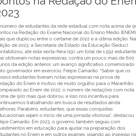
pontos na Redação do Ene
2023
 número de estudantes da rede estadual com nota acima de 9
ontos na Redação do Exame Nacional do Ensino Médio (ENEM)
is que duplicou entre o certame de 2022 e a última edição. Na
dição de 2023, a Secretaria de Estado da Educação (Seduc)
ntabilizou, até esta sexta-feira (19), um total de 1.592 estudant
ue obtiveram notas expressivas, contra um pouco mais de 600
lunos da edição anterior, um avanço significativo comemorado
elo governador em exercício, Felipe Camarão. “Saber que os
ssos estudantes tiveram notas expressivas na prova de
edação do Enem é motivo de muito orgulho para o Maranhão.
omparado ao Enem de 2022, o número de redações com nota
ima de 900 mais que dobrou, e isso nos incentiva para
ontinuarmos trabalhando em busca de resultados ainda
lhores. Parabéns, estudantes, que essas conquistas
ucacionais sejam o início de uma jornada vitoriosa”, destacou
elipe Camarão. Em 2023, o governo também seguiu com
nvestimentos em educação para ajudar na preparação dos
studantes no Enem e em outros exames, visando ao ingresso n