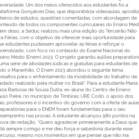
iversidade. Um dos meios oferecidos aos estudantes foi a
ataforma Gonçalves Dias, que disponibiliza videoaulas, apostila
oteiros de estudos, questões comentadas, com abordagem de
onteúdo de todos os componentes curriculares do Ensino Médi
ém disso, a Seduc realizou mais uma edição do Terceirão Não
ra Férias, com o objetivo de oferecer mais oportunidade para
e estudantes pudessem aproveitar as férias e reforçar o
prendizado, com foco no conteúdo do Exame Nacional do
sino Médio (Enem) 2023. O projeto garantiu aulões preparatóri
uma série de atividades lúdicas e gratuitas para estudantes de
odo o Maranhão. O Enem 2023 abordou o seguinte tema:
esafios para o enfrentamento da invisibilidade do trabalho de
idado realizado pela mulher no Brasil”. Para a estudante Maria
uiza Barbosa de Sousa Dutra, ex-aluna do Centro de Ensino
ulo Freire, no município de Timbiras, URE Codó, o apoio dos
is, professores e o incentivo do governo com a oferta de aula
reparatórias para o ENEM foram fundamentais para o seu
esempenho nas provas. A estudante alcançou 980 pontos na
rova de redação. “Quero agradecer primeiramente a Deus que
stá sempre comigo e me deu força e sabedoria durante esse
ercurso, mesmo nos momentos em que pensei que não iria