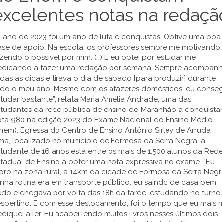
excelentes notas na redaçã
 ano de 2023 foi um ano de luta e conquistas. Obtive uma boa
ase de apoio. Na escola, os professores sempre me motivando,
zendo o possível por mim. (…) E eu optei por estudar me
edicando a fazer uma redação por semana. Sempre acompanh
das as dicas e tirava o dia de sábado [para produzir] durante
odo o meu ano. Mesmo com os afazeres domésticos, eu conseg
tudar bastante”, relata Maria Amélia Andrade, uma das
studantes da rede pública de ensino do Maranhão a conquistar
ota 980 na edição 2023 do Exame Nacional do Ensino Médio
nem). Egressa do Centro de Ensino Antônio Sirley de Arruda
ma, localizado no município de Formosa da Serra Negra, a
tudante de 16 anos está entre os mais de 1.500 alunos da Red
tadual de Ensino a obter uma nota expressiva no exame. “Eu
oro na zona rural, a 14km da cidade de Formosa da Serra Negr
nha rotina era em transporte público: eu saindo de casa bem
edo e chegava por volta das 18h da tarde, estudando no turno
espertino. E com esse deslocamento, foi o tempo que eu mais 
diquei a ler. Eu acabei lendo muitos livros nesses últimos dois