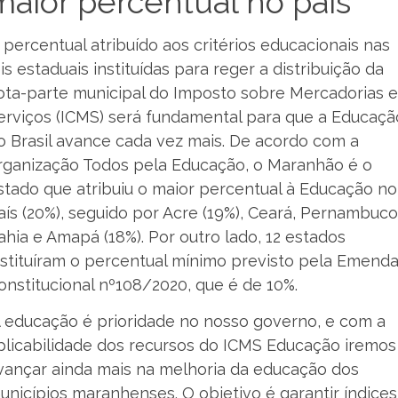
maior percentual no país
 percentual atribuído aos critérios educacionais nas
eis estaduais instituídas para reger a distribuição da
ota-parte municipal do Imposto sobre Mercadorias e
erviços (ICMS) será fundamental para que a Educaçã
o Brasil avance cada vez mais. De acordo com a
rganização Todos pela Educação, o Maranhão é o
stado que atribuiu o maior percentual à Educação no
aís (20%), seguido por Acre (19%), Ceará, Pernambuco
ahia e Amapá (18%). Por outro lado, 12 estados
nstituíram o percentual mínimo previsto pela Emend
onstitucional nº108/2020, que é de 10%.
A educação é prioridade no nosso governo, e com a
plicabilidade dos recursos do ICMS Educação iremos
vançar ainda mais na melhoria da educação dos
unicípios maranhenses. O objetivo é garantir índices