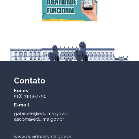
Contato
Fones
:
(98) 3194-7791
E-mail
:
gabinete@edu.ma.gov.br
ascom@edu.ma.gov.br
www.ouvidorias.ma.gov.br