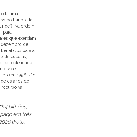
io de uma
itos do Fundo de
undef). Na ordem
– para
lares que exerciam
 a dezembro de
benefícios para a
o de escolas,
i dar celeridade
u o vice-
tuído em 1996, são
nde os anos de
 recurso vai
 4 bilhões,
 pago em três
2026 (Foto: