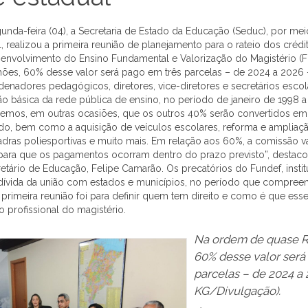
gunda-feira (04), a Secretaria de Estado da Educação (Seduc), por me
, realizou a primeira reunião de planejamento para o rateio dos créd
nvolvimento do Ensino Fundamental e Valorização do Magistério (F
hões, 60% desse valor será pago em três parcelas – de 2024 a 2026 
denadores pedagógicos, diretores, vice-diretores e secretários esco
o básica da rede pública de ensino, no período de janeiro de 1998
cemos, em outras ocasiões, que os outros 40% serão convertidos em 
o, bem como a aquisição de veículos escolares, reforma e ampliaçã
dras poliesportivas e muito mais. Em relação aos 60%, a comissão va
para que os pagamentos ocorram dentro do prazo previsto”, destaco
etário de Educação, Felipe Camarão. Os precatórios do Fundef, insti
dívida da união com estados e municípios, no período que compree
primeira reunião foi para definir quem tem direito e como é que esse
 profissional do magistério.
Na ordem de quase R$
60% desse valor será
parcelas – de 2024 a 
KG/Divulgação).