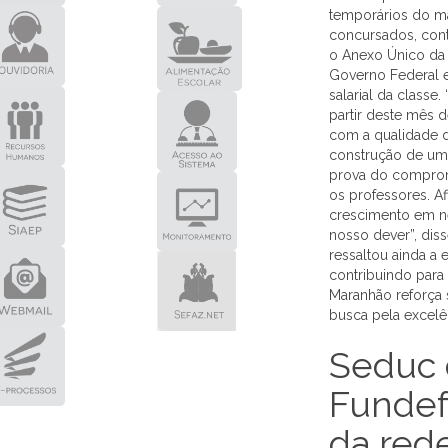
temporários do ma
concursados, contr
o Anexo Único da L
Governo Federal 
salarial da classe
partir deste mês d
com a qualidade 
construção de uma 
prova do comprom
os professores. A
crescimento em ne
nosso dever”, dis
ressaltou ainda a 
contribuindo para
Maranhão reforça 
busca pela excelê
Seduc d
Fundef 
da red