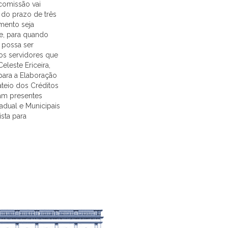
 comissão vai
 do prazo de três
mento seja
de, para quando
 possa ser
os servidores que
Celeste Ericeira,
para a Elaboração
ateio dos Créditos
ram presentes
dual e Municipais
sta para