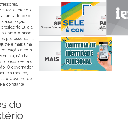
ofessores,
e 2024, alterando
oi anunciado pelo
a atualização
 presidente Lula a
nosso compromisso
os professores na
eajuste é mais uma
a educação e com
Sem ela, não há
 professores, é o
ção. O governador
mente a medida,
sta, o Governo do
e a constante
os do
tério