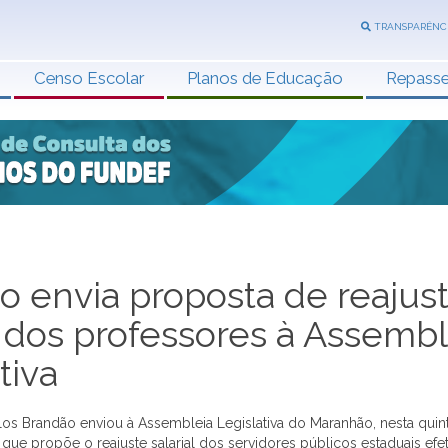
TRANSPARÊNC
Censo Escolar
Planos de Educação
Repass
o envia proposta de reajus
l dos professores à Assembl
tiva
os Brandão enviou à Assembleia Legislativa do Maranhão, nesta quinta
que propõe o reajuste salarial dos servidores públicos estaduais efet