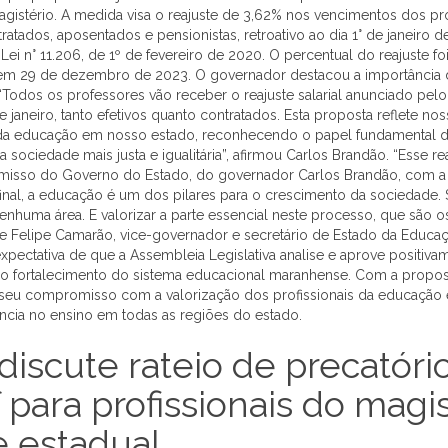
gistério. A medida visa o reajuste de 3,62% nos vencimentos dos pr
atados, aposentados e pensionistas, retroativo ao dia 1° de janeiro d
ei n° 11.206, de 1º de fevereiro de 2020. O percentual do reajuste f
em 29 de dezembro de 2023. O governador destacou a importância d
. “Todos os professores vão receber o reajuste salarial anunciado pelo
e janeiro, tanto efetivos quanto contratados. Esta proposta reflete 
da educação em nosso estado, reconhecendo o papel fundamental d
sociedade mais justa e igualitária”, afirmou Carlos Brandão. “Esse r
isso do Governo do Estado, do governador Carlos Brandão, com 
final, a educação é um dos pilares para o crescimento da sociedade. 
nhuma área. E valorizar a parte essencial neste processo, que são os
se Felipe Camarão, vice-governador e secretário de Estado da Educa
expectativa de que a Assembleia Legislativa analise e aprove positiva
 o fortalecimento do sistema educacional maranhense. Com a propo
seu compromisso com a valorização dos profissionais da educação 
ncia no ensino em todas as regiões do estado.
iscute rateio de precatóri
para profissionais do magis
e estadual