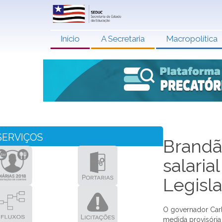
Início
A Secretaria
Macropolítica
SERVIÇOS
Brandã
salaria
Legisla
O governador Carl
medida provisória 