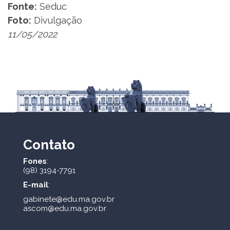
Fonte:
Seduc
Foto:
Divulgação
11/05/2022
Contato
Fones
:
(98) 3194-7791
E-mail
:
gabinete@edu.ma.gov.br
ascom@edu.ma.gov.br