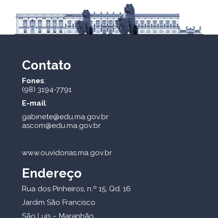
Contato
Fones
:
(98) 3194-7791
E-mail
:
gabinete@edu.ma.gov.br
ascom@edu.ma.gov.br
www.ouvidorias.ma.gov.br
Endereço
Rua dos Pinheiros, n.º 15, Qd. 16
Jardim São Francisco
São Luís – Maranhão