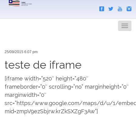
Search
Men
25/09/2015 6:07 pm
teste de iframe
[iframe width=”520″ height=”480″
frameborder=”0″ scrolling=”no” marginheight=”0″
marginwidth=”0″
src=”https:/www.google.com/maps/d/u/1/embe
mid=zmpV9ezSbjrw.krZkSXZgF3Aw”]