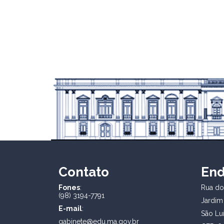
Contato
En
Fones
:
Rua dos
(98) 3194-7791
Jardim
E-mail
:
São Lu
gabinete@edu.ma.gov.br