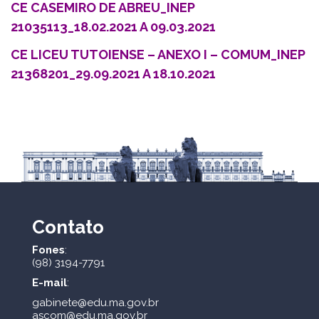
CE CASEMIRO DE ABREU_INEP
21035113_18.02.2021 A 09.03.2021
CE LICEU TUTOIENSE – ANEXO I – COMUM_INEP
21368201_29.09.2021 A 18.10.2021
Contato
Fones
:
(98) 3194-7791
E-mail
:
gabinete@edu.ma.gov.br
ascom@edu.ma.gov.br