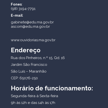
Fones
:
(98) 3194-7791
E-mail
:
gabinete@edu.ma.gov.br
ascom@edu.ma.gov.br
www.ouvidorias.ma.gov.br
Endereço
Rua dos Pinheiros, n.º 15, Qd. 16
Jardim São Francisco
São Luís – Maranhão
CEP: 65076-250
Horário de funcionamento:
Segunda-feira à Sexta-feira
9h às 12h e das 14h às 17h