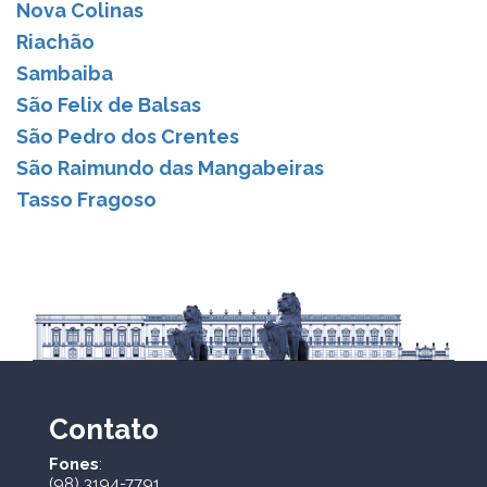
Nova Colinas
Riachão
Sambaiba
São Felix de Balsas
São Pedro dos Crentes
São Raimundo das Mangabeiras
Tasso Fragoso
Contato
Fones
:
(98) 3194-7791