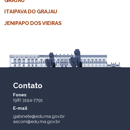
GRAJAU
ITAIPAVA DO GRAJAU
JENIPAPO DOS VIEIRAS
Contato
Fones
:
(98) 3194-7791
E-mail
:
gabinete@edu.ma.gov.br
ascom@edu.ma.gov.br