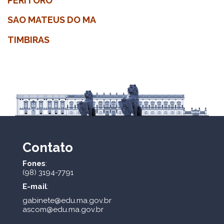
PERITORO
SAO MATEUS DO MA
TIMBIRAS
Contato
Fones
:
(98) 3194-7791
E-mail
:
gabinete@edu.ma.gov.br
ascom@edu.ma.gov.br