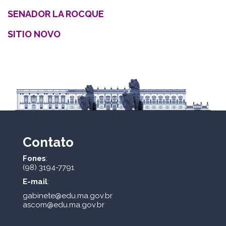
SENADOR LA ROCQUE
SITIO NOVO
Contato
Fones
:
(98) 3194-7791
E-mail
:
gabinete@edu.ma.gov.br
ascom@edu.ma.gov.br