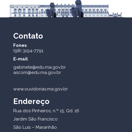
Contato
Fones
:
(98) 3194-7791
E-mail
:
gabinete@edu.ma.gov.br
ascom@edu.ma.gov.br
www.ouvidorias.ma.gov.br
Endereço
Rua dos Pinheiros, n.º 15, Qd. 16
Jardim São Francisco
São Luís – Maranhão